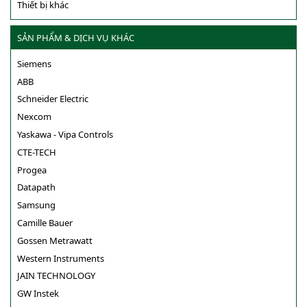
Thiết bị khác
SẢN PHẨM & DỊCH VỤ KHÁC
Siemens
ABB
Schneider Electric
Nexcom
Yaskawa - Vipa Controls
CTE-TECH
Progea
Datapath
Samsung
Camille Bauer
Gossen Metrawatt
Western Instruments
JAIN TECHNOLOGY
GW Instek