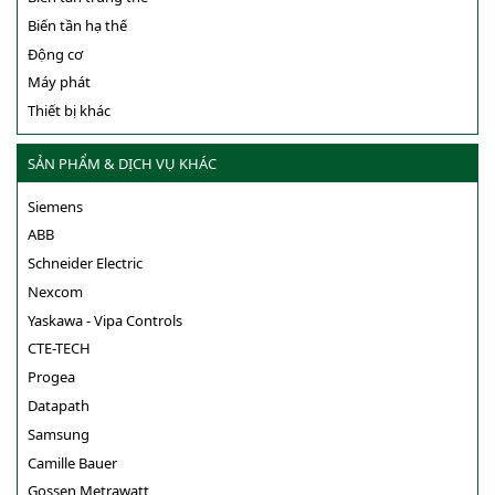
Biến tần hạ thế
Động cơ
Máy phát
Thiết bị khác
SẢN PHẨM & DỊCH VỤ KHÁC
Siemens
ABB
Schneider Electric
Nexcom
Yaskawa - Vipa Controls
CTE-TECH
Progea
Datapath
Samsung
Camille Bauer
Gossen Metrawatt