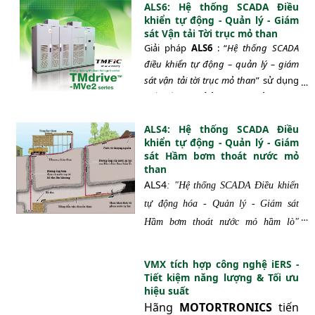
ALS6: Hệ thống SCADA Điều
khiển tự động - Quản lý - Giám
sát Vận tải Tời trục mỏ than
Giải pháp
ALS6
: “
Hệ thống SCADA
điều khiển tự động – quản lý – giám
sát
vận tải tời trục mỏ than
” sử dụng
biến tần
TMdrive-MVe2
của hãng
TMEIC – Toshiba / Nhật Bản
với
ALS4: Hệ thống SCADA Điều
công nghệ mới nhất có tính năng
khiển tự động - Quản lý - Giám
hãm tái sinh trả năng lượng về lưới
sát Hầm bơm thoát nước mỏ
kết hợp với hê thống SCADA để dự
than
phòng (vận hành song song) cho hệ
ALS4
: "Hệ thống SCADA Điều khiển
thống điều khiển sẵn có (hiện đã áp
tự động hóa - Quản lý - Giám sát
dụng tại Công ty than Uông Bí).
Hầm bơm thoát nước mỏ hầm lò"
hoạt động trên nền tảng giao
thức truyền thông công nghiệp
VMX tích hợp công nghệ iERS -
thế hệ 4.0 - chuẩn giao thức
Tiết kiệm năng lượng & Tối ưu
hiệu suất
OPC UA (Open Platform
Hãng
MOTORTRONICS
tiến
Communication Unified