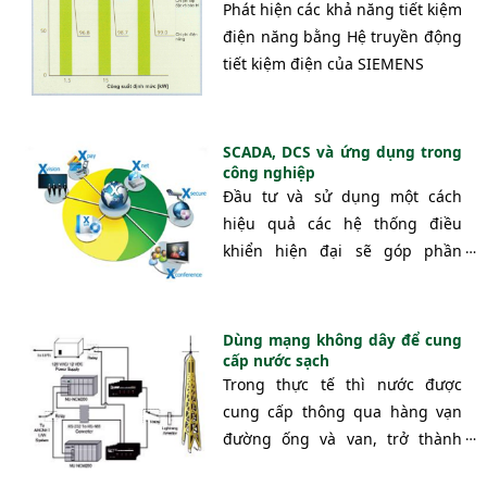
Phát hiện các khả năng tiết kiệm
điều khiển giám sát tập trung hiện
điện năng bằng Hệ truyền động
giờ, giải pháp này đáp ứng được tất
tiết kiệm điện của SIEMENS
cả mọi yêu cầu về điều hành và giám
sát tập trung sản xuất của nền tảng
công nghệ tường hình đưa ra, trong
đó việc tùy biến tùy chỉnh, mọi thao
SCADA, DCS và ứng dụng trong
tác cực kì dễ dàng và linh hoạt.
công nghiệp
Đầu tư và sử dụng một cách
hiệu quả các hệ thống điều
khiển hiện đại sẽ góp phần
không nhỏ vào việc nâng cao
hiệu quả sản xuất, giảm chi phí
sản xuất và nâng cao khả năng
Dùng mạng không dây để cung
cạnh tranh của sản phẩm trên
cấp nước sạch
Trong thực tế thì nước được
thị trường. Bài viết này làm rõ
cung cấp thông qua hàng vạn
bản chất và đề cập tới vấn đề
đường ống và van, trở thành
ứng dụng của các hệ SCADA và
một dòng nước sạch và mát,
DCS.