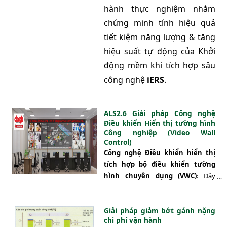
hành thực nghiệm nhằm
Architecture) kiến trúc liên kết
các đối tượng phân tán trong tự
chứng minh tính hiệu quả
động hóa công nghiệp.
Hệ
tiết kiệm năng lượng & tăng
thống tự động hoá
sử dụng
hiệu suất tự động của Khởi
Biến tần – Khởi động mềm
động mềm khi tích hợp sâu
trung thế phòng nổ (
tại hầm
công nghệ
iERS
.
bơm)
để khởi động, điều khiển,
bảo vệ các chế độ làm việc cho
động cơ bơm. Hệ thống khởi
ALS2.6 Giải pháp Công nghệ
Điều khiển Hiển thị tường hình
động mềm trung thế được lựa
Công nghiệp (Video Wall
chọn là loại MVC4 (thế hệ thứ 4)
Control)
hiện đại nhất của hãng
Công nghệ Điều khiển hiển thị
MOTORTRONICS – Mỹ có tính
tích hợp bộ điều khiển tường
năng khởi động và dừng mềm
hình chuyên dụng (VWC)
: Đây
thông minh cho phép làm việc
được xem là giải pháp công nghệ
mạnh mẽ và bền bỉ trong môi
kết hợp điều khiển tiên tiến và hiện
Giải pháp giảm bớt gánh nặng
đại nhất của công nghệ điều khiển
trường khắc nghiệt nhất.
chi phí vận hành
tường hình đưa vào cho các phòng