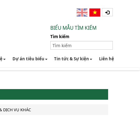
BIỂU MẪU TÌM KIẾM
Tìm kiếm
hệ
Dự án tiêu biểu
Tin tức & Sự kiện
Liên hệ
& DỊCH VỤ KHÁC